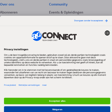
Over ons
Community
Abonneren
Events & Opleidingen
Adverteren
Nieuwsbrieven
Contact
Vacatures
Colofon
Whitepapers
Onze app
Privacyinstellingen
Volg ons
Redactionele partner
Algemene Voorwaarden & Copyrights
Privacy & Cookies