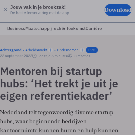
Jouw vak in je broekzak!
Download
De beste leeservaring met de app
Business
Maatschappij
Tech & Toekomst
Carrière
Achtergrond
Arbeidsmarkt
Ondernemen
PRO
22 september 2022
leestijd 6 minuten
0 reacties
Mentoren bij startup
hubs: ‘Het trekt je uit je
eigen referentiekader’
Nederland telt tegenwoordig diverse startup
hubs, waar beginnende bedrijven
kantoorruimte kunnen huren en hulp kunnen