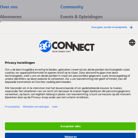
Over ons
Community
Abonneren
Events & Opleidingen
Adverteren
Nieuwsbrieven
Contact
Vacatures
Colofon
Whitepapers
Onze app
Privacyinstellingen
Volg ons
Redactionele partner
Algemene Voorwaarden & Copyrights
Privacy & Cookies