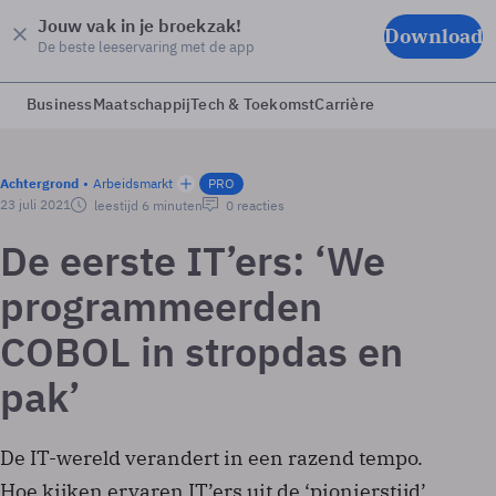
Jouw vak in je broekzak!
Download
De beste leeservaring met de app
Business
Maatschappij
Tech & Toekomst
Carrière
Achtergrond
Arbeidsmarkt
PRO
23 juli 2021
leestijd 6 minuten
0 reacties
De eerste IT’ers: ‘We
programmeerden
COBOL in stropdas en
pak’
De IT-wereld verandert in een razend tempo.
Hoe kijken ervaren IT’ers uit de ‘pionierstijd’