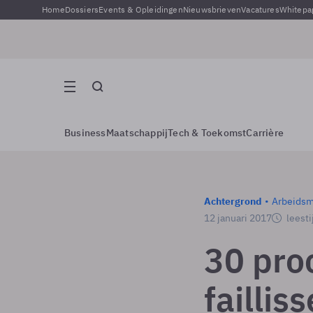
Home
Dossiers
Events & Opleidingen
Nieuwsbrieven
Vacatures
Whitepa
Business
Maatschappij
Tech & Toekomst
Carrière
Achtergrond
Arbeidsm
12 januari 2017
leesti
30 pro
faillis