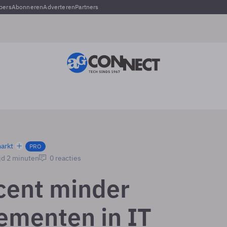
pers
Abonneren
Adverteren
Partners
arkt
PRO
jd 2 minuten
0 reacties
cent minder
sementen in IT