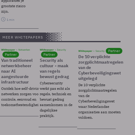
applicaties je
grootste risico
zijn.
1 min
MEER WHITEPAPERS
Whitepaper
Netwerken
Whitepaper
Security
Partner
Whitepaper
Security
Partner
Partner
De 10 verplichte
Van traditioneel
Security als
zorgplichtmaatregelen
netwerkbeheer
cultuur - maak
van de
naar AI
van regels
Cyberbeveiligingswet
aangestuurde
bewust gedrag
uitgelegd
infrastructuur
Cybersecurity
De 10 verplichte
Ontdek hoe self-driving
werkt pas echt als
zorgplichtmaatregelen
netwerken zorgen voor
regels, techniek en
van de
controle, eenvoud en
bewust gedrag
Cyberbeveiligingswet
toekomstbestendigheid.
samenkomen in de
waar Nederlandse
dagelijkse
organisaties aan moeten
praktijk.
voldoen.