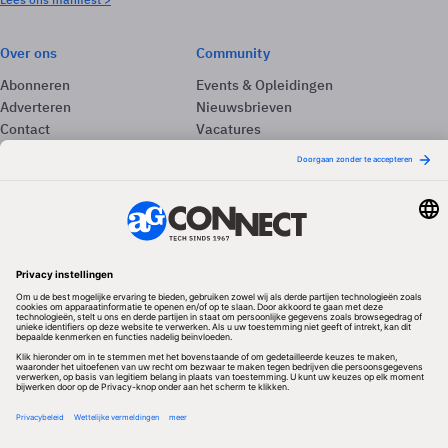
Over ons
Community
Abonneren
Events & Opleidingen
Adverteren
Nieuwsbrieven
Contact
Vacatures
Colofon
Whitepapers
Onze app
Privacyinstellingen
Volg ons
Redactionele partner
Algemene Voorwaarden & Copyrights
Privacy & Cookies