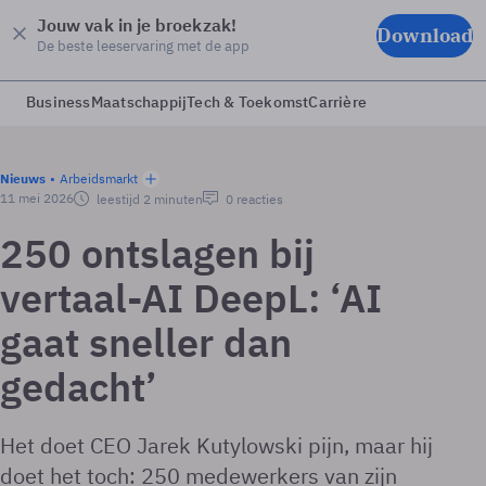
Jouw vak in je broekzak!
Download
De beste leeservaring met de app
Business
Maatschappij
Tech & Toekomst
Carrière
Nieuws
Arbeidsmarkt
11 mei 2026
leestijd 2 minuten
0 reacties
250 ontslagen bij
vertaal-AI DeepL: ‘AI
gaat sneller dan
gedacht’
Het doet CEO Jarek Kutylowski pijn, maar hij
doet het toch: 250 medewerkers van zijn