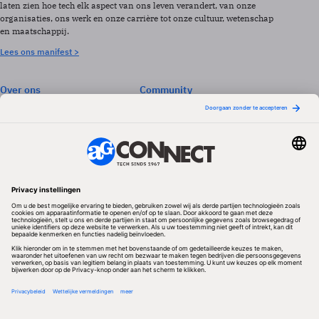
laten zien hoe tech elk aspect van ons leven verandert, van onze
organisaties, ons werk en onze carrière tot onze cultuur, wetenschap
en maatschappij.
Lees ons manifest >
Over ons
Community
Abonneren
Events & Opleidingen
Adverteren
Nieuwsbrieven
Contact
Vacatures
Colofon
Whitepapers
Onze app
Privacyinstellingen
Volg ons
Redactionele partner