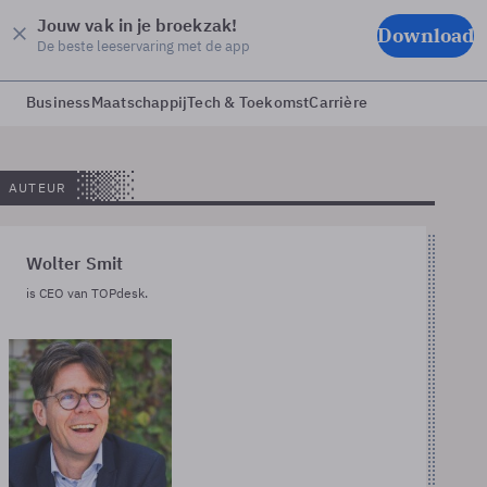
Jouw vak in je broekzak!
Download
De beste leeservaring met de app
Business
Maatschappij
Tech & Toekomst
Carrière
AUTEUR
Wolter Smit
is CEO van TOPdesk.