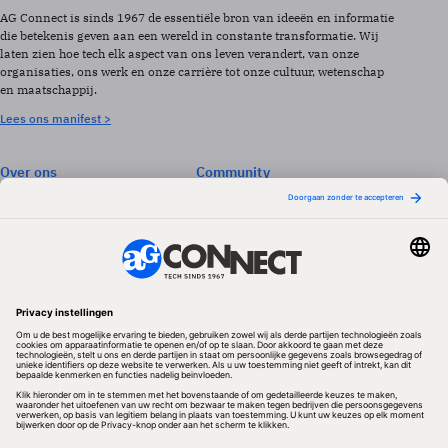
AG Connect is sinds 1967 de essentiële bron van ideeën en informatie
die betekenis geven aan een wereld in constante transformatie. Wij
laten zien hoe tech elk aspect van ons leven verandert, van onze
organisaties, ons werk en onze carrière tot onze cultuur, wetenschap
en maatschappij.
Lees ons manifest >
Over ons
Community
Abonneren
Events & Opleidingen
Adverteren
Nieuwsbrieven
Contact
Vacatures
Colofon
Whitepapers
Onze app
Privacyinstellingen
Volg ons
Redactionele partner