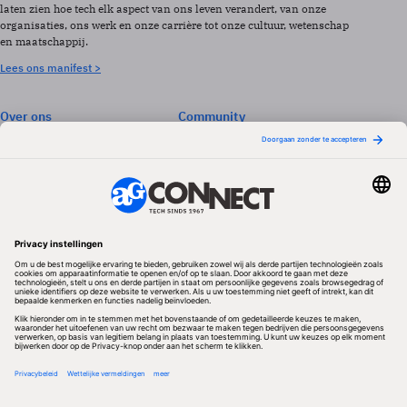
laten zien hoe tech elk aspect van ons leven verandert, van onze
organisaties, ons werk en onze carrière tot onze cultuur, wetenschap
en maatschappij.
Lees ons manifest >
Over ons
Community
Abonneren
Events & Opleidingen
Adverteren
Nieuwsbrieven
Contact
Vacatures
Colofon
Whitepapers
Onze app
Privacyinstellingen
Volg ons
Redactionele partner