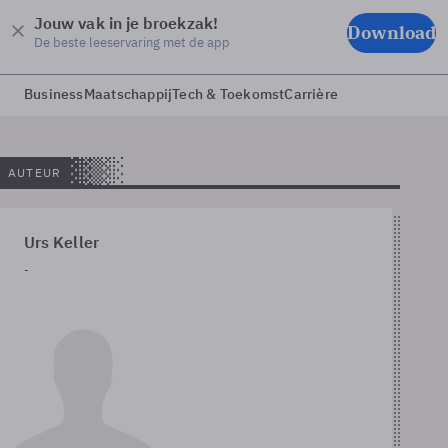
Jouw vak in je broekzak!
Download
De beste leeservaring met de app
Business
Maatschappij
Tech & Toekomst
Carrière
AUTEUR
Urs Keller
-