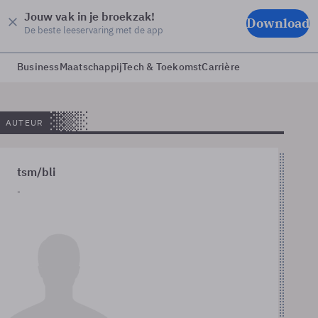
Jouw vak in je broekzak!
Download
De beste leeservaring met de app
Business
Maatschappij
Tech & Toekomst
Carrière
AUTEUR
tsm/bli
-