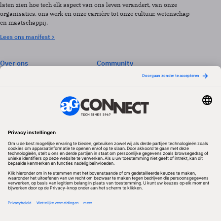
laten zien hoe tech elk aspect van ons leven verandert, van onze
organisaties, ons werk en onze carrière tot onze cultuur, wetenschap
en maatschappij.
Lees ons manifest >
Over ons
Community
Abonneren
Events & Opleidingen
Adverteren
Nieuwsbrieven
Contact
Vacatures
Colofon
Whitepapers
Onze app
Privacyinstellingen
Volg ons
Redactionele partner