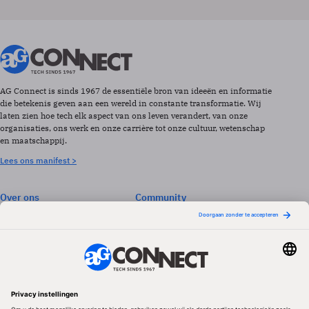
AG Connect is sinds 1967 de essentiële bron van ideeën en informatie
die betekenis geven aan een wereld in constante transformatie. Wij
laten zien hoe tech elk aspect van ons leven verandert, van onze
organisaties, ons werk en onze carrière tot onze cultuur, wetenschap
en maatschappij.
Lees ons manifest >
Over ons
Community
Abonneren
Events & Opleidingen
Adverteren
Nieuwsbrieven
Contact
Vacatures
Colofon
Whitepapers
Onze app
Privacyinstellingen