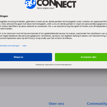
(
info@swenIT.nl
).
 SWEN ROLINK
Blog
Juridisch
IT Due Diligence een must
Niemand kan het zich veroorloven de risico’s en w
te schatten
2 min
Over ons
Community