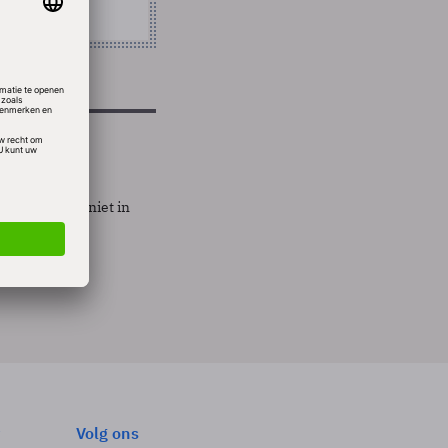
aarde van IT niet in
Volg ons