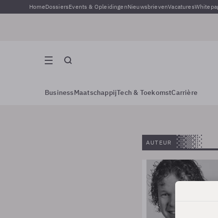
Home
Dossiers
Events & Opleidingen
Nieuwsbrieven
Vacatures
Whitepa
Business
Maatschappij
Tech & Toekomst
Carrière
AUTEUR