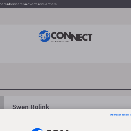
pers
Abonneren
Adverteren
Partners
Swen Rolink
-
Swen Rolink is als freelancer werkzaam voor Swen IT