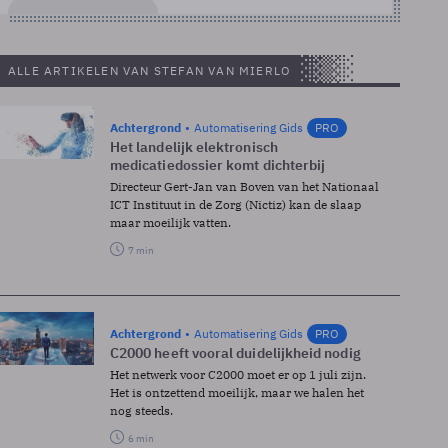
ALLE ARTIKELEN VAN STEFAN VAN MIERLO
Achtergrond
Automatisering Gids
PRO
Het landelijk elektronisch
medicatiedossier komt dichterbij
Directeur Gert-Jan van Boven van het Nationaal
ICT Instituut in de Zorg (Nictiz) kan de slaap
maar moeilijk vatten.
7 min
Achtergrond
Automatisering Gids
PRO
C2000 heeft vooral duidelijkheid nodig
Het netwerk voor C2000 moet er op 1 juli zijn.
Het is ontzettend moeilijk, maar we halen het
nog steeds.
6 min