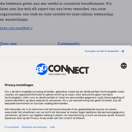
die betekenis geven aan een wereld in constante transformatie. Wij
laten zien hoe tech elk aspect van ons leven verandert, van onze
organisaties, ons werk en onze carrière tot onze cultuur, wetenschap
en maatschappij.
Lees ons manifest >
Over ons
Community
Abonneren
Events & Opleidingen
Adverteren
Nieuwsbrieven
Contact
Vacatures
Colofon
Whitepapers
Onze app
Privacyinstellingen
Volg ons
Redactionele partner