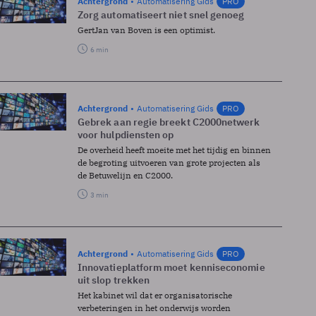
Achtergrond
Automatisering Gids
PRO
Zorg automatiseert niet snel genoeg
Gert­Jan van Boven is een optimist.
6 min
Achtergrond
Automatisering Gids
PRO
Gebrek aan regie breekt C2000­netwerk
voor hulpdiensten op
De overheid heeft moeite met het tijdig en binnen
de begroting uitvoeren van grote projecten als
de Betuwelijn en C2000.
3 min
Achtergrond
Automatisering Gids
PRO
Innovatieplatform moet kenniseconomie
uit slop trekken
Het kabinet wil dat er organisatorische
verbeteringen in het onderwijs worden