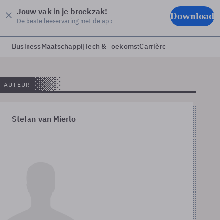
Jouw vak in je broekzak!
Download
De beste leeservaring met de app
Business
Maatschappij
Tech & Toekomst
Carrière
AUTEUR
Stefan van Mierlo
-