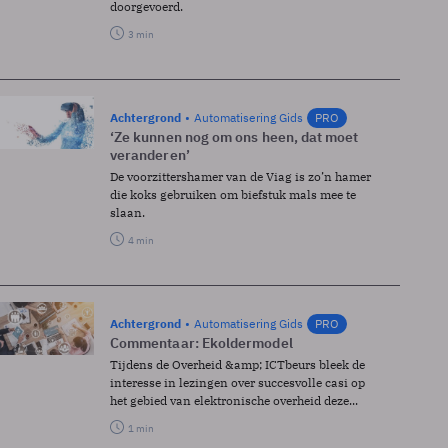
doorgevoerd.
3 min
Achtergrond
Automatisering Gids
PRO
‘Ze kunnen nog om ons heen, dat moet
veranderen’
De voorzittershamer van de Viag is zo’n hamer
die koks gebruiken om biefstuk mals mee te
slaan.
4 min
Achtergrond
Automatisering Gids
PRO
Commentaar: E­koldermodel
Tijdens de Overheid &amp; ICT­beurs bleek de
interesse in lezingen over succesvolle casi op
het gebied van elektronische overheid deze...
1 min