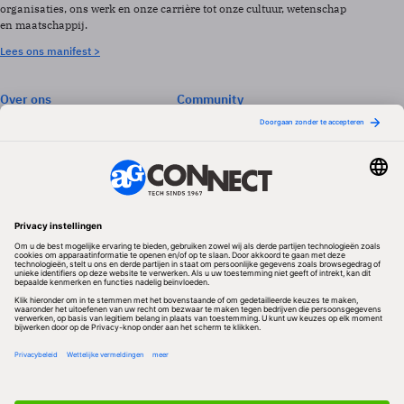
organisaties, ons werk en onze carrière tot onze cultuur, wetenschap
en maatschappij.
Lees ons manifest >
Over ons
Community
Abonneren
Events & Opleidingen
Adverteren
Nieuwsbrieven
Contact
Vacatures
Colofon
Whitepapers
Onze app
Privacyinstellingen
Volg ons
Redactionele partner