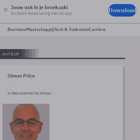
Jouw vak in je broekzak!
Download
De beste leeservaring met de app
Business
Maatschappij
Tech & Toekomst
Carrière
AUTEUR
Simon Price
-
is data scientist bij Unisys.