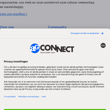
organisaties, ons werk en onze carrière tot onze cultuur, wetenschap
en maatschappij.
Lees ons manifest >
Over ons
Community
Abonneren
Events & Opleidingen
Adverteren
Nieuwsbrieven
Contact
Vacatures
Colofon
Whitepapers
Onze app
Privacyinstellingen
Volg ons
Redactionele partner