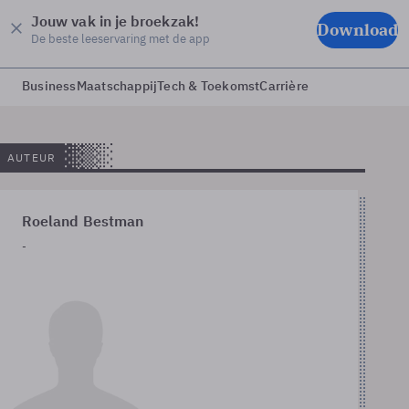
Jouw vak in je broekzak!
Download
De beste leeservaring met de app
Business
Maatschappij
Tech & Toekomst
Carrière
AUTEUR
Roeland Bestman
-