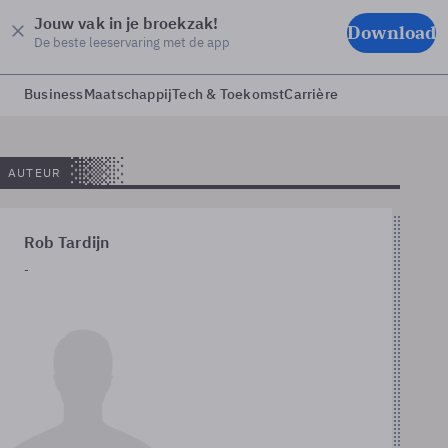
Jouw vak in je broekzak!
Download
De beste leeservaring met de app
Business
Maatschappij
Tech & Toekomst
Carrière
AUTEUR
Rob Tardijn
-