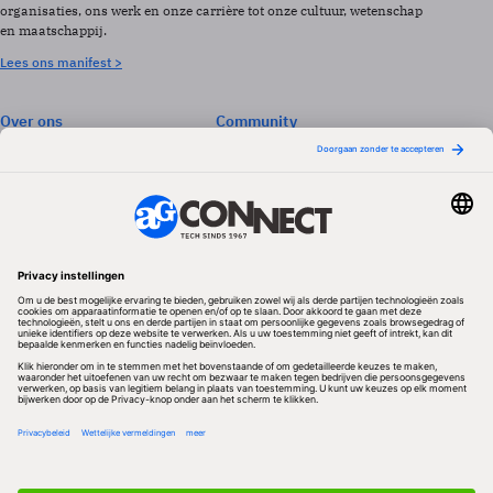
organisaties, ons werk en onze carrière tot onze cultuur, wetenschap
en maatschappij.
Lees ons manifest >
Over ons
Community
Abonneren
Events & Opleidingen
Adverteren
Nieuwsbrieven
Contact
Vacatures
Colofon
Whitepapers
Onze app
Privacyinstellingen
Volg ons
Redactionele partner