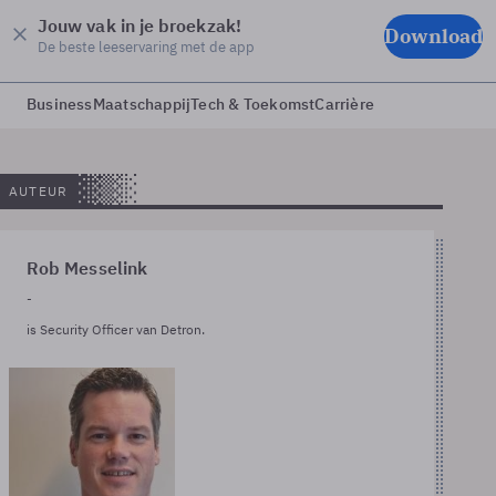
Jouw vak in je broekzak!
Download
De beste leeservaring met de app
Business
Maatschappij
Tech & Toekomst
Carrière
AUTEUR
Rob Messelink
-
is Security Officer van Detron.