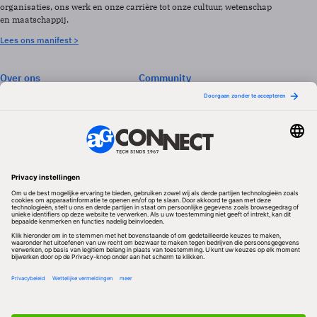
organisaties, ons werk en onze carrière tot onze cultuur, wetenschap
en maatschappij.
Lees ons manifest >
Over ons
Community
Abonneren
Events & Opleidingen
Adverteren
Nieuwsbrieven
Contact
Vacatures
Colofon
Whitepapers
Onze app
Privacyinstellingen
Volg ons
Redactionele partner