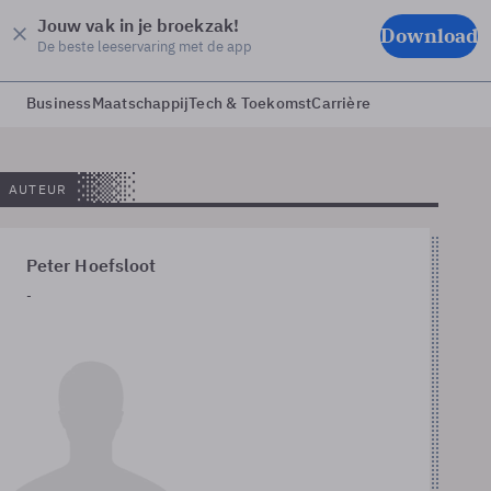
Jouw vak in je broekzak!
Download
De beste leeservaring met de app
Business
Maatschappij
Tech & Toekomst
Carrière
AUTEUR
Peter Hoefsloot
-