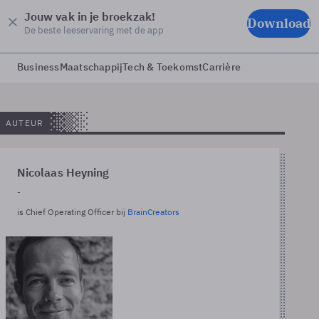
Jouw vak in je broekzak!
Download
De beste leeservaring met de app
Business
Maatschappij
Tech & Toekomst
Carrière
AUTEUR
Nicolaas Heyning
-
is Chief Operating Officer bij
BrainCreators