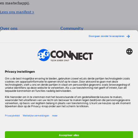
en maatschappij.
Lees ons manifest >
Over ons
Community
Abonneren
Events & Opleidingen
Adverteren
Nieuwsbrieven
Contact
Vacatures
Colofon
Whitepapers
Onze app
Privacyinstellingen
Volg ons
Redactionele partner