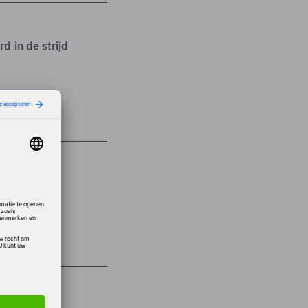
d in de strijd
exiteit