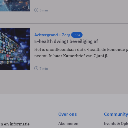
5 min
Achtergrond
Zorg
PRO
E-health dwingt beveiliging af
Het is onontkoombaar dat e-health de komende j
neemt. In haar Kamerbrief van 7 juni jl.
7 min
Over ons
Community
Abonneren
Events & Opl
ën en informatie