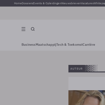
Home
Dossiers
Events & Opleidingen
Nieuwsbrieven
Vacatures
Whitepa
Business
Maatschappij
Tech & Toekomst
Carrière
AUTEUR