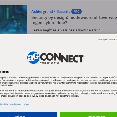
Achtergrond
Security
PRO
Security by design: modewoord of toverwoor
tegen cybercrime?
Zeven beginselen als basis voor de strijd.
6 min
3
Blog
Juridisch
Valkuilen IT-outsourcing
IT-outsourcing heeft onvoldoende oog voor compl
3 min
Achtergrond
Juridisch
PRO