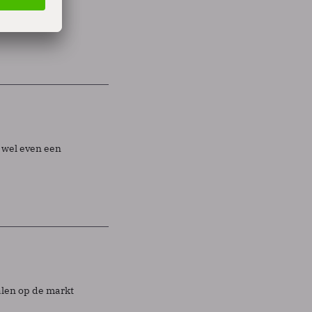
e weg
 wel even een
alen op de markt