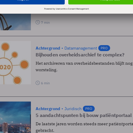
Drones in opmars
Strenge regels zitten innovatieve toepassing in d
7 min
Achtergrond
Datamanagement
PRO
Bijhouden overheidsarchief te complex?
Het archiveren van overheidsbestanden blijft nog
worsteling.
6 min
Achtergrond
Juridisch
PRO
5 aandachtspunten bij bouw patiëntportaal
De laatste jaren worden steeds meer patiëntport
gebracht.