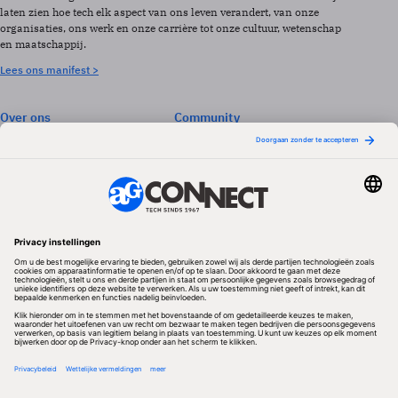
laten zien hoe tech elk aspect van ons leven verandert, van onze
organisaties, ons werk en onze carrière tot onze cultuur, wetenschap
en maatschappij.
Lees ons manifest >
Over ons
Community
Abonneren
Events & Opleidingen
Adverteren
Nieuwsbrieven
Contact
Vacatures
Colofon
Whitepapers
Onze app
Privacyinstellingen
Volg ons
Redactionele partner