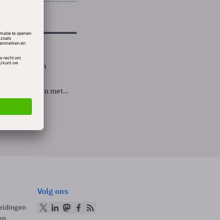
 hand houden
rnemingen van
voor bedrijven met...
Volg ons
eidingen
en