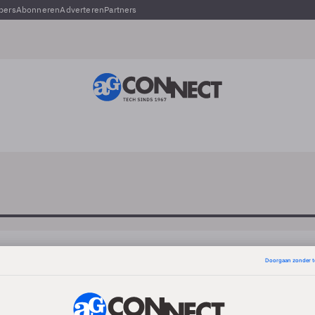
pers
Abonneren
Adverteren
Partners
Mark Roskott
-