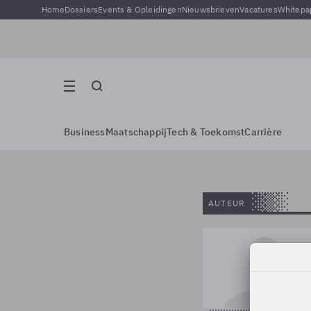
Home
Dossiers
Events & Opleidingen
Nieuwsbrieven
Vacatures
Whitepa
Business
Maatschappij
Tech & Toekomst
Carrière
AUTEUR