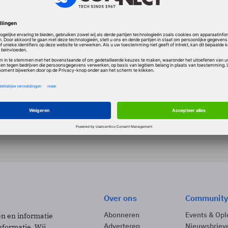
 MARK ROSKOTT
Achtergrond
Ondernemen
PRO
Wan-team moet vooral business units in de
Een wide area network (Wan) is voor grote onde
levensbelang, zeker voor multinationals maar ook 
7 min
Over ons
Community
Abonneren
Events & Opl
ën en informatie
Adverteren
Nieuwsbriev
sformatie. Wij