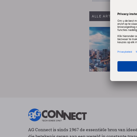
ALLE ARTIKELEN VAN
AG Connect is sinds 1967 de essentiële bron van idee
die betekenis geven aan een wereld in constante tran