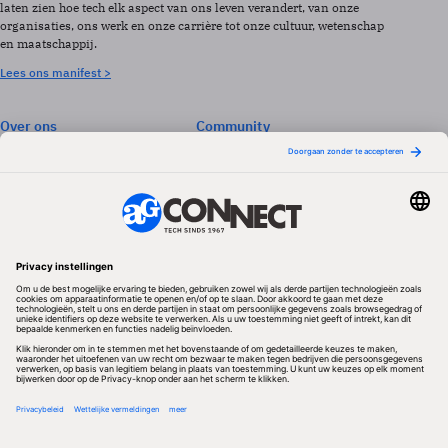
laten zien hoe tech elk aspect van ons leven verandert, van onze
organisaties, ons werk en onze carrière tot onze cultuur, wetenschap
en maatschappij.
Lees ons manifest >
Over ons
Community
Abonneren
Events & Opleidingen
Adverteren
Nieuwsbrieven
Contact
Vacatures
Colofon
Whitepapers
Onze app
Privacyinstellingen
Volg ons
Redactionele partner