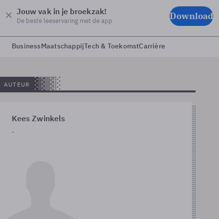
Jouw vak in je broekzak!
Download
De beste leeservaring met de app
Business
Maatschappij
Tech & Toekomst
Carrière
AUTEUR
Kees Zwinkels
-