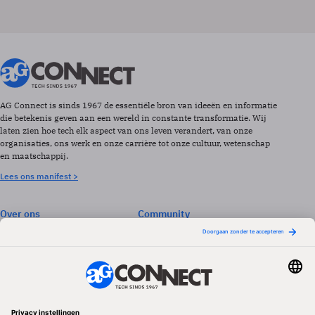
AG Connect is sinds 1967 de essentiële bron van ideeën en informatie
die betekenis geven aan een wereld in constante transformatie. Wij
laten zien hoe tech elk aspect van ons leven verandert, van onze
organisaties, ons werk en onze carrière tot onze cultuur, wetenschap
en maatschappij.
Lees ons manifest >
Over ons
Community
Abonneren
Events & Opleidingen
Adverteren
Nieuwsbrieven
Contact
Vacatures
Colofon
Whitepapers
Onze app
Privacyinstellingen