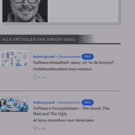
ALLE ARTIKELEN VAN JURGEN VINJU
Achtergrond
Development
PRO
Softwarekwaliteit: waar zit 'm de kneep?
Onderhoudbaarheid staat centraal.
6 min
Achtergrond
Development
PRO
Software Ecosystemen - The Good, The
Bad and The Ugly
Al bijna onmisbaar voor developers
6 min