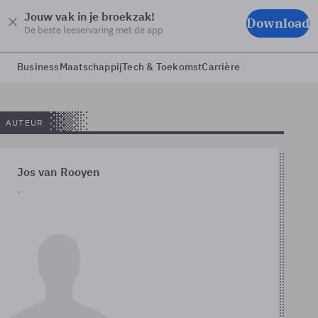
Jouw vak in je broekzak!
Download
De beste leeservaring met de app
Business
Maatschappij
Tech & Toekomst
Carrière
AUTEUR
Jos van Rooyen
-