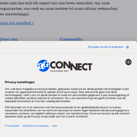
laten zien hoe tech elk aspect van ons leven verandert, van onze
organisaties, ons werk en onze carrière tot onze cultuur, wetenschap
en maatschappij.
Lees ons manifest >
Over ons
Community
Abonneren
Events & Opleidingen
Adverteren
Nieuwsbrieven
Contact
Vacatures
Colofon
Whitepapers
Onze app
Privacyinstellingen
Volg ons
Redactionele partner