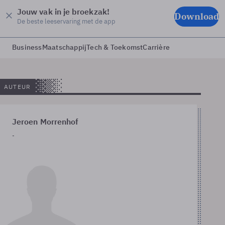
Jouw vak in je broekzak!
Download
De beste leeservaring met de app
Business
Maatschappij
Tech & Toekomst
Carrière
AUTEUR
Jeroen Morrenhof
-