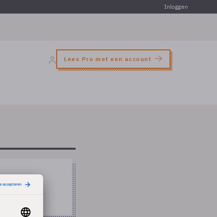
Inloggen
Lees Pro met een account