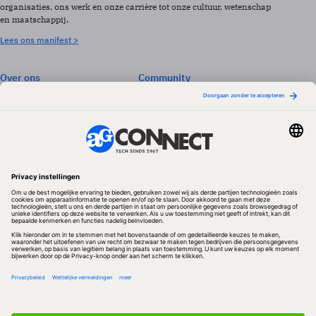
organisaties, ons werk en onze carrière tot onze cultuur, wetenschap
en maatschappij.
Lees ons manifest >
Over ons
Community
Abonneren
Events & Opleidingen
Adverteren
Nieuwsbrieven
Contact
Vacatures
Colofon
Whitepapers
Onze app
Privacyinstellingen
Volg ons
Redactionele partner