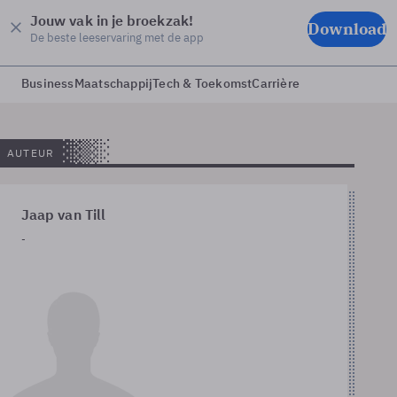
Jouw vak in je broekzak!
Download
De beste leeservaring met de app
Business
Maatschappij
Tech & Toekomst
Carrière
AUTEUR
Jaap van Till
-