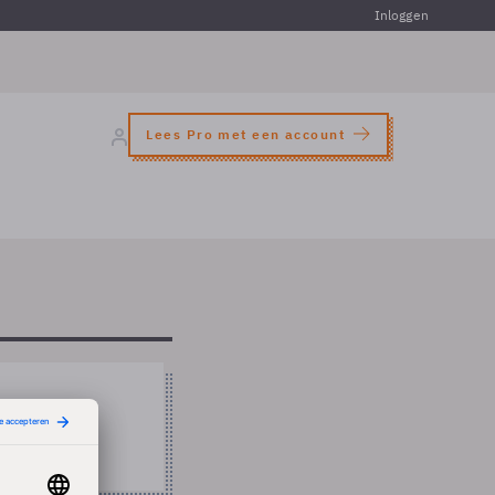
Inloggen
Lees Pro met een account