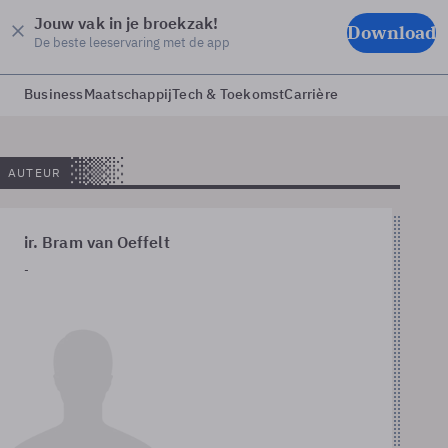
Jouw vak in je broekzak!
Download
De beste leeservaring met de app
Business
Maatschappij
Tech & Toekomst
Carrière
AUTEUR
ir. Bram van Oeffelt
-