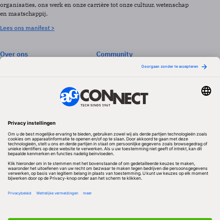
organisaties, ons werk en onze carrière tot onze cultuur, wetenschap
en maatschappij.
Lees ons manifest >
Over ons
Community
Abonneren
Events & Opleidingen
Adverteren
Nieuwsbrieven
Contact
Vacatures
Colofon
Whitepapers
Onze app
Privacyinstellingen
Volg ons
Redactionele partner