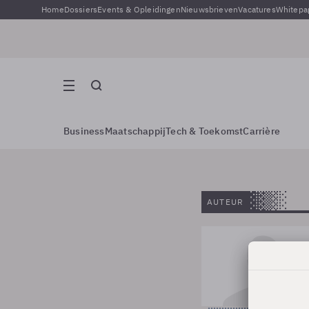
Home
Dossiers
Events & Opleidingen
Nieuwsbrieven
Vacatures
Whitepa
Business
Maatschappij
Tech & Toekomst
Carrière
AUTEUR