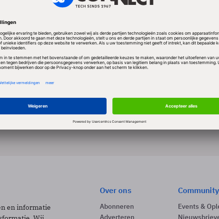
 HENRI BEKENKAMP
Achtergrond
Automatisering Gids
PRO
Informatiebeveiliging kan zonder keurmerk
Toon van den Ende heeft gelijk als hij in deze kran
stelt dat er op korte termijn wat moet gebeuren aa
3 min
Over ons
Community
Abonneren
Events & Opl
ën en informatie
Adverteren
Nieuwsbriev
sformatie. Wij