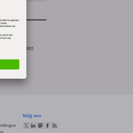
t van 19 juli 2002
n...
Volg ons
eidingen
en