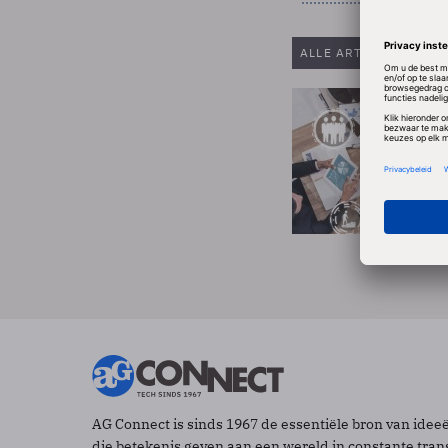
ALLE ARTIKELEN VAN
AG Connect is sinds 1967 de essentiële bron van idee
die betekenis geven aan een wereld in constante tran