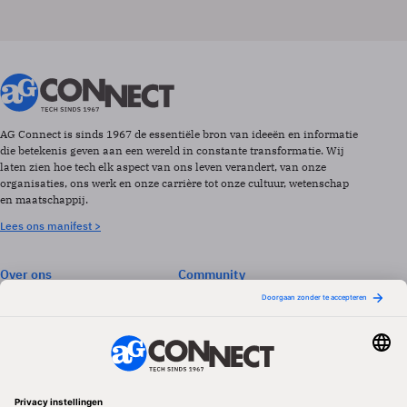
AG Connect is sinds 1967 de essentiële bron van ideeën en informatie
die betekenis geven aan een wereld in constante transformatie. Wij
laten zien hoe tech elk aspect van ons leven verandert, van onze
organisaties, ons werk en onze carrière tot onze cultuur, wetenschap
en maatschappij.
Lees ons manifest >
Over ons
Community
Abonneren
Events & Opleidingen
Adverteren
Nieuwsbrieven
Contact
Vacatures
Colofon
Whitepapers
Onze app
Privacyinstellingen