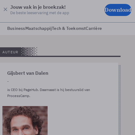
Jouw vak in je broekzak!
Download
De beste leeservaring met de app
Business
Maatschappij
Tech & Toekomst
Carrière
AUTEUR
Gijsbert van Dalen
-
is CEO bij PageHub. Daarnaast is hij bestuurslid van
ProcessCamp.