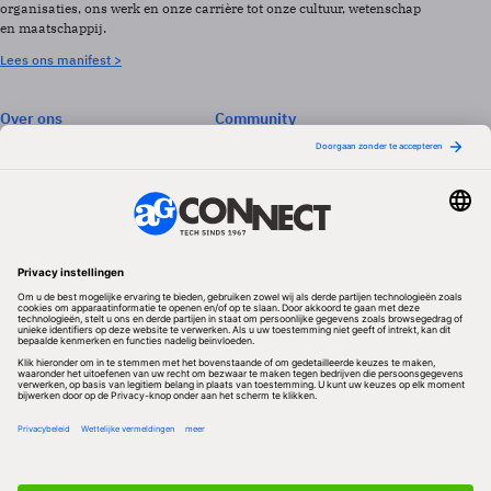
organisaties, ons werk en onze carrière tot onze cultuur, wetenschap
en maatschappij.
Lees ons manifest >
Over ons
Community
Abonneren
Events & Opleidingen
Adverteren
Nieuwsbrieven
Contact
Vacatures
Colofon
Whitepapers
Onze app
Privacyinstellingen
Volg ons
Redactionele partner