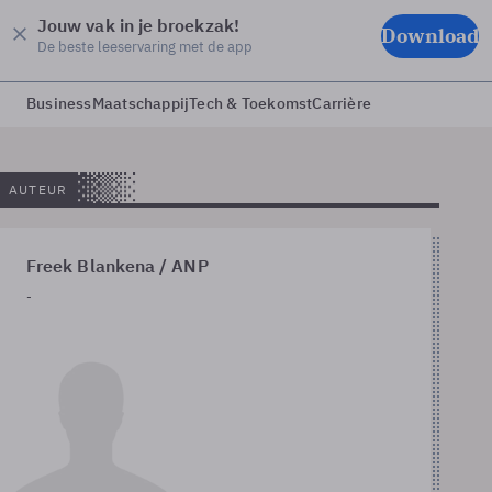
Jouw vak in je broekzak!
Download
De beste leeservaring met de app
Business
Maatschappij
Tech & Toekomst
Carrière
AUTEUR
Freek Blankena / ANP
-