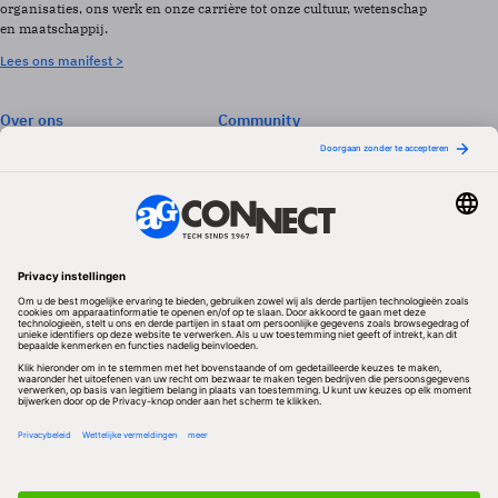
organisaties, ons werk en onze carrière tot onze cultuur, wetenschap
en maatschappij.
Lees ons manifest >
Over ons
Community
Abonneren
Events & Opleidingen
Adverteren
Nieuwsbrieven
Contact
Vacatures
Colofon
Whitepapers
Onze app
Privacyinstellingen
Volg ons
Redactionele partner