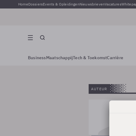
Home
Dossiers
Events & Opleidingen
Nieuwsbrieven
Vacatures
Whitepa
Business
Maatschappij
Tech & Toekomst
Carrière
AUTEUR