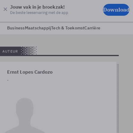
Jouw vak in je broekzak!
Download
De beste leeservaring met de app
Business
Maatschappij
Tech & Toekomst
Carrière
AUTEUR
Ernst Lopes Cardozo
-