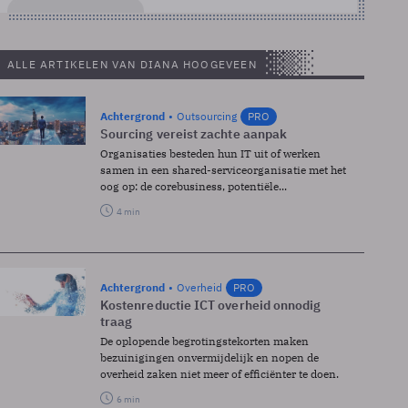
ALLE ARTIKELEN VAN DIANA HOOGEVEEN
Achtergrond
Outsourcing
PRO
Sourcing vereist zachte aanpak
Organisaties besteden hun IT uit of werken
samen in een shared-serviceorganisatie met het
oog op: de corebusiness, potentiële...
4 min
Achtergrond
Overheid
PRO
Kostenreductie ICT overheid onnodig
traag
De oplopende begrotingstekorten maken
bezuinigingen onvermijdelijk en nopen de
overheid zaken niet meer of efficiënter te doen.
6 min