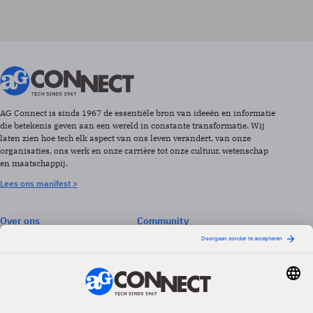
AG Connect is sinds 1967 de essentiële bron van ideeën en informatie
die betekenis geven aan een wereld in constante transformatie. Wij
laten zien hoe tech elk aspect van ons leven verandert, van onze
organisaties, ons werk en onze carrière tot onze cultuur, wetenschap
en maatschappij.
Lees ons manifest >
Over ons
Community
Abonneren
Events & Opleidingen
Adverteren
Nieuwsbrieven
Contact
Vacatures
Colofon
Whitepapers
Onze app