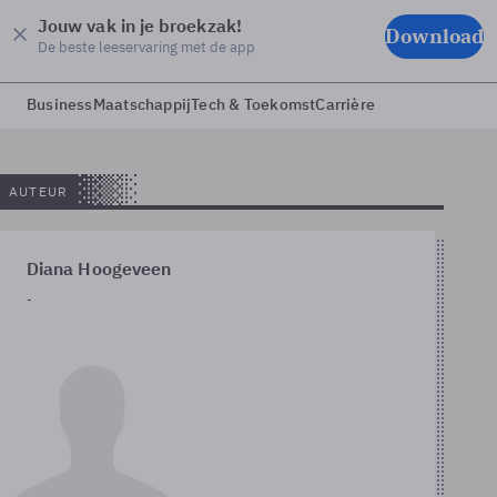
Jouw vak in je broekzak!
Download
De beste leeservaring met de app
Business
Maatschappij
Tech & Toekomst
Carrière
AUTEUR
Diana Hoogeveen
-