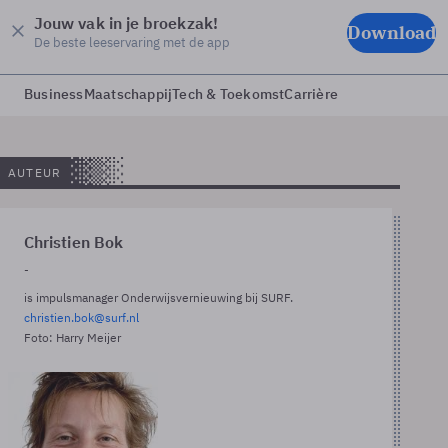
Jouw vak in je broekzak!
Download
De beste leeservaring met de app
Business
Maatschappij
Tech & Toekomst
Carrière
AUTEUR
Christien Bok
-
is impulsmanager Onderwijsvernieuwing bij SURF.
christien.bok@surf.nl
Foto: Harry Meijer