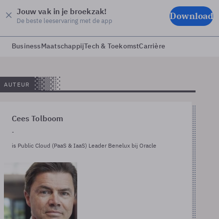
Jouw vak in je broekzak!
Download
De beste leeservaring met de app
Business
Maatschappij
Tech & Toekomst
Carrière
AUTEUR
Cees Tolboom
-
is Public Cloud (PaaS & IaaS) Leader Benelux bij Oracle