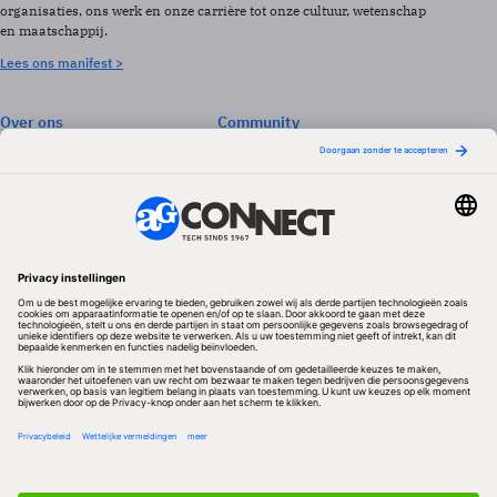
organisaties, ons werk en onze carrière tot onze cultuur, wetenschap
en maatschappij.
Lees ons manifest >
Over ons
Community
Abonneren
Events & Opleidingen
Adverteren
Nieuwsbrieven
Contact
Vacatures
Colofon
Whitepapers
Onze app
Privacyinstellingen
Volg ons
Redactionele partner