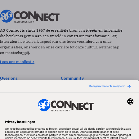
AG Connect is sinds 1967 de essentiële bron van ideeën en informatie
die betekenis geven aan een wereld in constante transformatie. Wij
laten zien hoe tech elk aspect van ons leven verandert, van onze
organisaties, ons werk en onze carrière tot onze cultuur, wetenschap
en maatschappij.
Lees ons manifest >
Over ons
Community
Abonneren
Events & Opleidingen
Adverteren
Nieuwsbrieven
Contact
Vacatures
Colofon
Whitepapers
Onze app
Privacyinstellingen
Volg ons