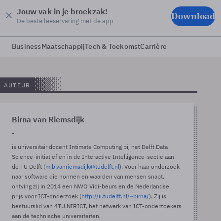
Jouw vak in je broekzak!
Download
De beste leeservaring met de app
Business
Maatschappij
Tech & Toekomst
Carrière
AUTEUR
Birna van Riemsdijk
-
is universitair docent Intimate Computing bij het Delft Data
Science-initiatief en in de Interactive Intelligence-sectie aan
de TU Delft (
m.b.vanriemsdijk@tudelft.nl
). Voor haar onderzoek
naar software die normen en waarden van mensen snapt,
ontving zij in 2014 een NWO Vidi-beurs en de Nederlandse
prijs voor ICT-onderzoek (
http://ii.tudelft.nl/~birna/
). Zij is
bestuurslid van 4TU.NIRICT, het netwerk van ICT-onderzoekers
aan de technische universiteiten.