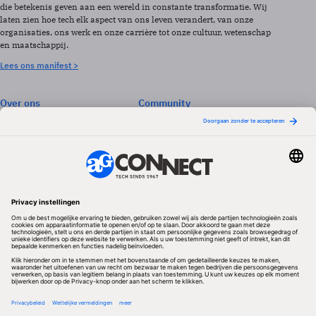
die betekenis geven aan een wereld in constante transformatie. Wij
laten zien hoe tech elk aspect van ons leven verandert, van onze
organisaties, ons werk en onze carrière tot onze cultuur, wetenschap
en maatschappij.
Lees ons manifest >
Over ons
Community
Abonneren
Events & Opleidingen
Adverteren
Nieuwsbrieven
Contact
Vacatures
Colofon
Whitepapers
Onze app
Privacyinstellingen
Volg ons
Redactionele partner