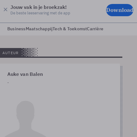
Jouw vak in je broekzak!
Download
De beste leeservaring met de app
Business
Maatschappij
Tech & Toekomst
Carrière
AUTEUR
Auke van Balen
-