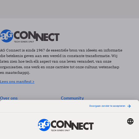
AG Connect is sinds 1967 de essentiële bron van ideeën en informatie
die betekenis geven aan een wereld in constante transformatie. Wij
laten zien hoe tech elk aspect van ons leven verandert, van onze
organisaties, ons werk en onze carrière tot onze cultuur, wetenschap
en maatschappij.
Lees ons manifest >
Over ons
Community
Abonneren
Events & Opleidingen
Adverteren
Nieuwsbrieven
Contact
Vacatures
Colofon
Whitepapers
Onze app