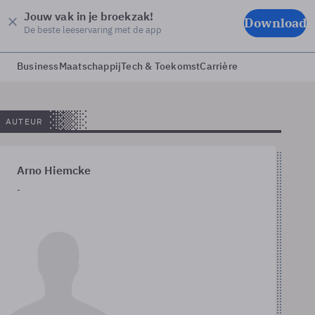
Jouw vak in je broekzak!
Download
De beste leeservaring met de app
Business
Maatschappij
Tech & Toekomst
Carrière
AUTEUR
Arno Hiemcke
-