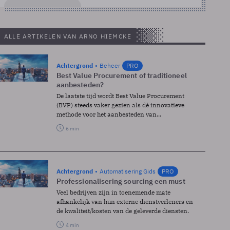
ALLE ARTIKELEN VAN ARNO HIEMCKE
Achtergrond
Beheer
PRO
Best Value Procurement of traditioneel
aanbesteden?
De laatste tijd wordt Best Value Procurement
(BVP) steeds vaker gezien als dé innovatieve
methode voor het aanbesteden van...
6 min
Achtergrond
Automatisering Gids
PRO
Professionalisering sourcing een must
Veel bedrijven zijn in toenemende mate
afhankelijk van hun externe dienstverleners en
de kwaliteit/kosten van de geleverde diensten.
4 min