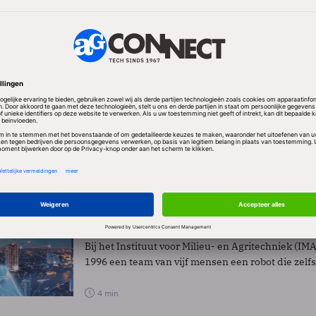
1 min
Achtergrond
Automatisering Gids
PRO
‘Webcare’-experiment in Gelderse zorginste
“Zorg wordt steeds commerciëler. Als onze techni
wensen van andere zorginstellingen dan kunnen 
4 min
Achtergrond
Finance
PRO
‘Oogstrobot binnen drie jaar op de markt’
Bij het Instituut voor Milieu- en Agritechniek (IM
1996 een team van vijf mensen een robot die zelfst
4 min