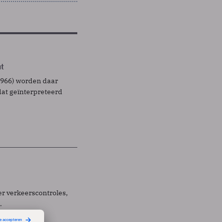
ut
1966) worden daar
dat geïnterpreteerd
r verkeerscontroles,
.