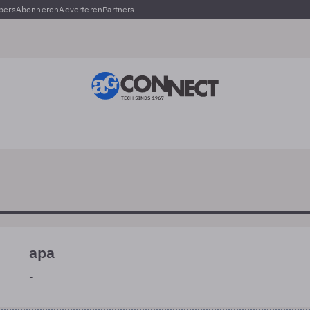
pers
Abonneren
Adverteren
Partners
apa
-