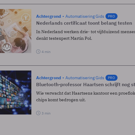
Achtergrond
Automatisering Gids
PRO
Nederlands certificaat toont belang testen
In Nederland werken drie- tot vijfduizend mensen
denkt testexpert Martin Pol.
4 min
Achtergrond
Automatisering Gids
PRO
Bluetooth-professor Haartsen schrijft nog 
Wie verwacht dat Haartsens kantoor een proefloka
chips komt bedrogen uit.
3 min