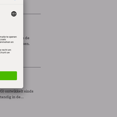
lling
ek aansluit op de
we dat verkopen.
AG) ontwikkelt sinds
andig in de...