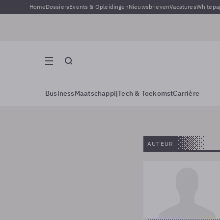
Home
Dossiers
Events & Opleidingen
Nieuwsbrieven
Vacatures
Whitepa
Business
Maatschappij
Tech & Toekomst
Carrière
AUTEUR