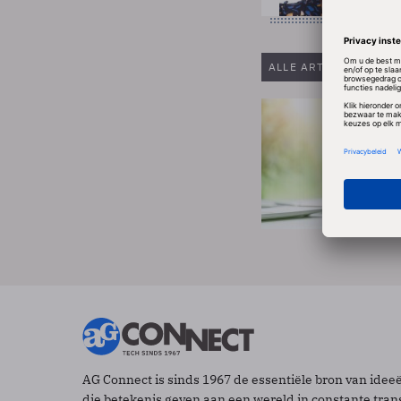
ALLE ARTIKELEN VAN
AG Connect is sinds 1967 de essentiële bron van idee
die betekenis geven aan een wereld in constante tran