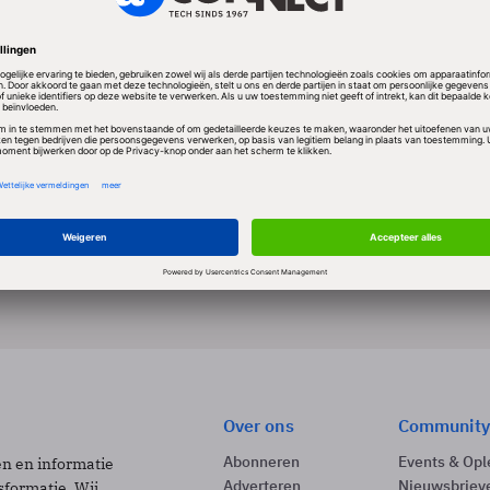
 ANNE VAN ESCH
Achtergrond
green it
PRO
Green (by) IT
Een realistische aanpak.
7 min
Over ons
Community
Abonneren
Events & Opl
ën en informatie
Adverteren
Nieuwsbriev
sformatie. Wij