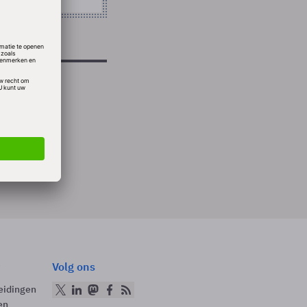
Volg ons
eidingen
en