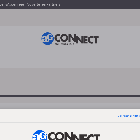
pers
Abonneren
Adverteren
Partners
Anne van Esch
is management consultant en partner bij Highberg en
focust zich op IT Governance en Green (by) IT.