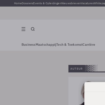
Home
Dossiers
Events & Opleidingen
Nieuwsbrieven
Vacatures
Whitepa
Business
Maatschappij
Tech & Toekomst
Carrière
AUTEUR