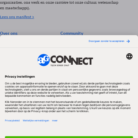
organisaties, ons werk en onze carrière tot onze cultuur, wetenschap
en maatschappij.
Lees ons manifest >
Over ons
Community
Abonneren
Events & Opleidingen
Adverteren
Nieuwsbrieven
Contact
Vacatures
Colofon
Whitepapers
Onze app
Privacyinstellingen
Volg ons
Redactionele partner