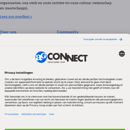
organisaties, ons werk en onze carrière tot onze cultuur, wetenschap
en maatschappij.
Lees ons manifest >
Over ons
Community
Abonneren
Events & Opleidingen
Adverteren
Nieuwsbrieven
Contact
Vacatures
Colofon
Whitepapers
Onze app
Privacyinstellingen
Volg ons
Redactionele partner