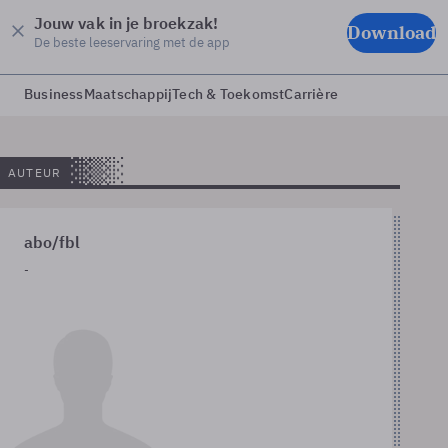
Jouw vak in je broekzak!
Download
De beste leeservaring met de app
Business
Maatschappij
Tech & Toekomst
Carrière
AUTEUR
abo/fbl
-