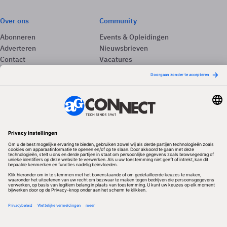
Over ons
Community
Abonneren
Events & Opleidingen
Adverteren
Nieuwsbrieven
Contact
Vacatures
Colofon
Whitepapers
Onze app
Privacyinstellingen
Volg ons
Redactionele partner
Algemene Voorwaarden & Copyrights
Privacy & Cookies