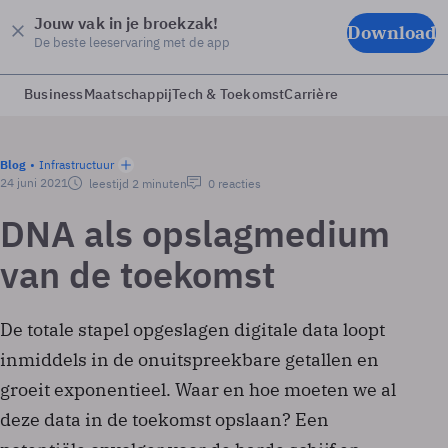
Jouw vak in je broekzak!
Download
De beste leeservaring met de app
Business
Maatschappij
Tech & Toekomst
Carrière
Blog
Infrastructuur
24 juni 2021
leestijd 2 minuten
0 reacties
DNA als opslagmedium
van de toekomst
De totale stapel opgeslagen digitale data loopt
inmiddels in de onuitspreekbare getallen en
groeit exponentieel. Waar en hoe moeten we al
deze data in de toekomst opslaan? Een