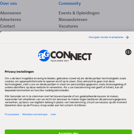
Over ons
Community
Abonneren
Events & Opleidingen
Adverteren
Nieuwsbrieven
Contact
Vacatures
Colofon
Whitepapers
Onze app
Privacyinstellingen
Volg ons
Redactionele partner
Algemene Voorwaarden & Copyrights
Privacy & Cookies