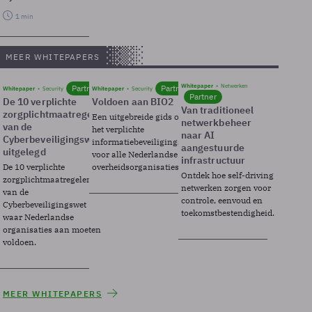
1 min
MEER WHITEPAPERS
Whitepaper
Netwerken
Partner
Partner
Whitepaper
Security
Whitepaper
Security
Partner
De 10 verplichte
Voldoen aan BIO2
Van traditioneel
zorgplichtmaatregelen
Een uitgebreide gids over BIO2,
netwerkbeheer
van de
het verplichte
naar AI
Cyberbeveiligingswet
informatiebeveiligingsframework
aangestuurde
uitgelegd
voor alle Nederlandse
infrastructuur
De 10 verplichte
overheidsorganisaties.
Ontdek hoe self-driving
zorgplichtmaatregelen
netwerken zorgen voor
van de
controle, eenvoud en
Cyberbeveiligingswet
toekomstbestendigheid.
waar Nederlandse
organisaties aan moeten
voldoen.
MEER WHITEPAPERS