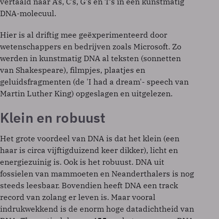
vertaald naar A’s, C’s, G’s en T’s in een kunstmatig
DNA-molecuul.
Hier is al driftig mee geëxperimenteerd door
wetenschappers en bedrijven zoals Microsoft. Zo
werden in kunstmatig DNA al teksten (sonnetten
van Shakespeare), filmpjes, plaatjes en
geluidsfragmenten (de 'I had a dream'- speech van
Martin Luther King) opgeslagen en uitgelezen.
Klein en robuust
Het grote voordeel van DNA is dat het klein (een
haar is circa vijftigduizend keer dikker), licht en
energiezuinig is. Ook is het robuust. DNA uit
fossielen van mammoeten en Neanderthalers is nog
steeds leesbaar. Bovendien heeft DNA een track
record van zolang er leven is. Maar vooral
indrukwekkend is de enorm hoge datadichtheid van