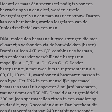
Hoewel er maar één spermacel nodig is voor een
bevruchting van een eicel, worden er vele
'overgedragen' van een man naar een vrouw. Daarop
kan een berekening worden losgelaten van de
'uploadsnelheid' van een man.
DNA -moleculen bestaan uit twee strengen die met
elkaar zijn verbonden via de bouwblokken (basen).
Doordat alleen A/T- en C/G-combinaties bestaan,
zijn er slechts vier verschillende baseparen
mogelijk: A – T, T – A, C – G en G – C. De vier
baseparen zijn met twee bits te representeren als
00, 01, 10 en 11, waardoor er 4 baseparen passen in
een byte. Het DNA in een menselijke spermacel
bestaat in totaal uit ongeveer 3 miljard baseparen,
wat neerkomt op 750 MB. Gesteld dat er gemiddeld
200 miljoen spermacellen zitten in een zaadlozing
en dat die, zeg, 5 seconden duurt. Dan betekent dit
een dataoverdracht van 240 petabit per seconde.